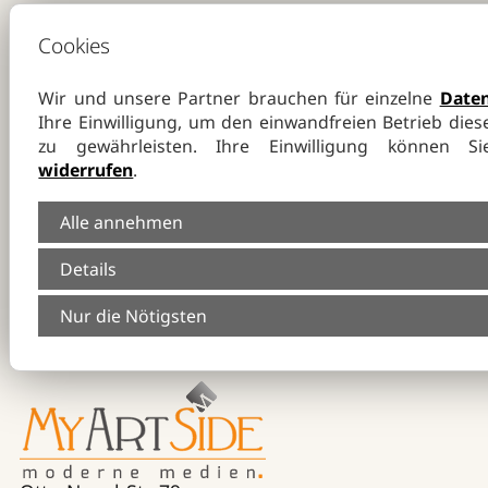
Alle Bilder sind urheberrechtlich geschützt! Ein
Cookies
Kopieren und Verwenden der Bilder jeglicher Art
bedarf der ausdrücklichen Zustimmung des
Wir und unsere Partner brauchen für einzelne
Date
Inhabers der Webseite.
Ihre Einwilligung, um den einwandfreien Betrieb dies
zu gewährleisten. Ihre Einwilligung können Sie
©
slava
- stock.adobe.com
widerrufen
.
Gestaltung, Design und Fotografie:
Alle annehmen
Lisa Arnold
Details
Nur die Nötigsten
Technische Umsetzung und
Suchmaschinenoptimierung