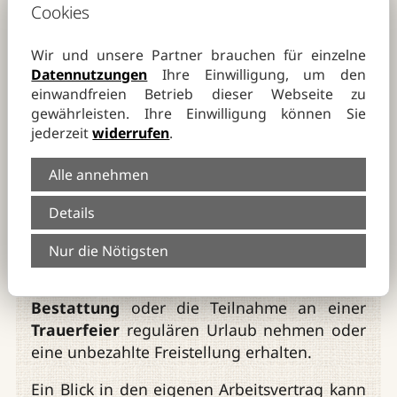
ihre Mitarbeiter mit einer kurzfristigen
Cookies
Freistellung.
Wir und unsere Partner brauchen für einzelne
Datennutzungen
Ihre Einwilligung, um den
einwandfreien Betrieb dieser Webseite zu
Wann besteht kein Anspruch auf
gewährleisten. Ihre Einwilligung können Sie
Sonderurlaub?
jederzeit
widerrufen
.
Alle annehmen
Der Anspruch aus § 616 BGB kann im
Details
Arbeitsvertrag oder Tarifvertrag
eingeschränkt oder ausgeschlossen werden.
Nur die Nötigsten
In solchen Fällen kann es sein, dass
Arbeitnehmer für Termine rund um die
Bestattung
oder die Teilnahme an einer
Trauerfeier
regulären Urlaub nehmen oder
eine unbezahlte Freistellung erhalten.
Ein Blick in den eigenen Arbeitsvertrag kann